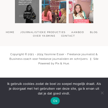
HOME
JOURNALISTIEKE PRODUCTIES
AANBOD
BLOG
OVER YASMINE
CONTACT
Copyright © 2021 - 2024 Yasmine Esser - Freelance journalist &
Business coach voor freelance journalisten en schrijvers
Site
Powered by
Pix & Hue.
Ik gebruik cookies zodat de boel zo soepel mogelijk draait. Als
je doorgaat met het gebruiken van deze site, ga ik ervan uit
dat je dat goed vindt.
Ok